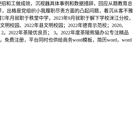
招硬招和工做成效，沉视器具体事例和数据措辞，回应从题教育总
和环节，出格是党组织小我履职尽责方面的凸起问题，着沉从客不雅
岁首年月就职于秩堂中学，2023年9月就职于解下学校洣江分校，
校园、2022年县文明校园；2022年德育示范校；2020、
2。2022年茶陵优良员； 3。2022年度茶陵熊猫办公专注精品
费注册，平台同时也供给商务word模板，简历word，word