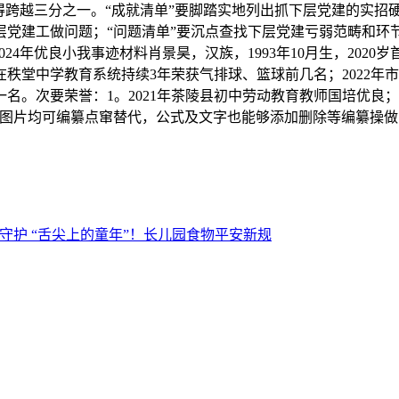
幅不得跨越三分之一。“成就清单”要脚踏实地列出抓下层党建的实
的下层党建工做问题；“问题清单”要沉点查找下层党建亏弱范畴
4年优良小我事迹材料肖景昊，汉族，1993年10月生，2020
堂中学教育系统持续3年荣获气排球、篮球前几名；2022年市文明
核第一名。次要荣誉：1。2021年茶陵县初中劳动教育教师国培优良； 
d及图片均可编纂点窜替代，公式及文字也能够添加删除等编纂操做，免
守护 “舌尖上的童年”！长儿园食物平安新规