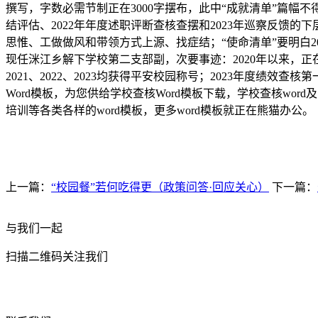
撰写，字数必需节制正在3000字摆布，此中“成就清单”篇
结评估、2022年年度述职评断查核查摆和2023年巡察反馈
思惟、工做做风和带领方式上源、找症结；“使命清单”要明白202
现任洣江乡解下学校第二支部副，次要事迹：2020年以来，正在秩
2021、2022、2023均获得平安校园称号；2023年度绩效查
Word模板，为您供给学校查核Word模板下载，学校查核wor
培训等各类各样的word模板，更多word模板就正在熊猫办公。
上一篇：
“校园餐”若何吃得更（政策问答·回应关心）
下一篇：
与我们一起
扫描二维码关注我们