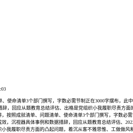
:03
命清单3个部门撰写，字数必需节制正在3000字摆布，此中“
措辞，回应从题教育总结评估、出格是党组织小我履职尽责方面
演讲，按照成就清单、问题清单、使命清单3个部门撰写，字数必需节
效，沉视器具体事例和数据措辞，回应从题教育总结评估、202
织小我履职尽责方面的凸起问题，着沉从客不雅思惟、工做做风