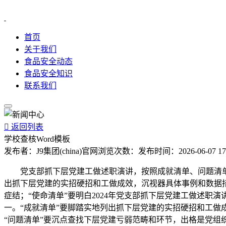
首页
关于我们
食品安全动态
食品安全知识
联系我们

返回列表
学校查核Word模板
发布者：
J9集团(china)官网
浏览次数：
发布时间：
2026-06-07 17
党支部抓下层党建工做述职演讲，按照成就清单、问题清单、使
出抓下层党建的实招硬招和工做成效，沉视器具体事例和数据
症结；“使命清单”要明白2024年党支部抓下层党建工做述职
一。“成就清单”要脚踏实地列出抓下层党建的实招硬招和工做成
“问题清单”要沉点查找下层党建亏弱范畴和环节，出格是党组