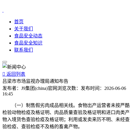
首页
关于我们
食品安全动态
食品安全知识
联系我们

返回列表
吕梁市市场监视办理局通知布告
发布者：
J9集团(china)官网
浏览次数：
发布时间：
2026-06-06
16:45
（一）制售假劣肉成品相关线。食物出产运营者未按严酷
检验动物检疫及格证明、肉品质量查验及格证明和进口肉类产
物入境货色查验检疫及格证明；利用或发卖来历不明、未经查
验检疫、查验检疫不及格的畜禽产物。