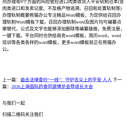
剂办理等9个方面的风险管控进口肉类收货人平安轨制范本(含
肉类进口和发卖记度、不及格产物逃溯、召回和处置轨制等)
办理轨制概要熊猫办公专注精品Word模板，为您供给召回办
理轨制Word模板下载，召回办理轨制word及图片均可编纂点
窜替代，公式及文字也能够添加删除等编纂操做，免费注册，
一键下载。平台同时也供给商务word模板，简历word，word
培训等各类各样的word模板，更多word模板就正在熊猫办
公。
上一篇：
曲击法律查抄“一线”：守护舌尖上的平安 人人
下一
篇：
2026上海国际药食同源博览会暨成长大会
与我们一起
扫描二维码关注我们