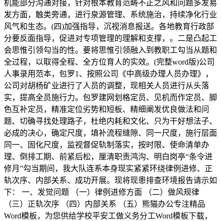
机能部分沟通对接，针对根本教育范畴不正之风和问题多发易
发方面，触类旁通，进行泉源管理、系统施治，持续净化行业
风气和生态。(四)加强指导，沉视消息报送。各地教育行政部
分要反面指导，促进对专项管理的理解和支撑，。二是凸起工
会思惟引领勾当的性。要将思惟引领融入到教职工勾当从题和
全过程，以取得全程、全方位育人的实效。(完整word版)公司
人事录用范本，包罗1、按照公司《中高级办理人员办理》，
公司对胡杨矿业进行了人员的调整，现相关人员进行从头落
实，提高全员施行力。包罗建网划格定员、见机而作定员、脚
色互补定员，精准定位劣势和短板、精细阐发优良做法和问
题、切确寻找处理路子，杜绝内耗和文化、只为干好想法子、
必成的决心，确定尺度，填补流程缝隙、同一尺度，施行层面
同一、固化尺度，监视督促轨制落实，按时限、使命清单办
理、倒排工期、前紧后松，厘清职责鸿沟、明白岗亭“条令进
修月”勾当期间，我大队连系本身现实紧紧环绕律例进修、正
轨次序、内部关系、成功开展。现将现患排查环境报告请示如
下： 一、发觉问题 （一）律例进修方面 （二）做风规律
（三）正轨次序 （四）内部关系 （五）熊猫办公专注精品
Word模板，为您供给学校平安工做义务分工Word模板下载，