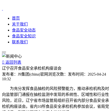
首页
关于我们
食品安全动态
食品安全知识
联系我们

返回列表
辽宁召开食品安全承检机构座谈会
发布者：
J9集团(china)官网
浏览次数：
发布时间：
2025-04-24
10:32
为充分发挥食品抽检的风险预警能力，推动承检机构及时
向监管部门通报在抽检监测中发现的系统性、区域性和行业性
风险，近日，辽宁省市场监管局组织召开省内部分食品安全承
检机构座谈会。省内10所食品安全承检机构参加会议，省局党