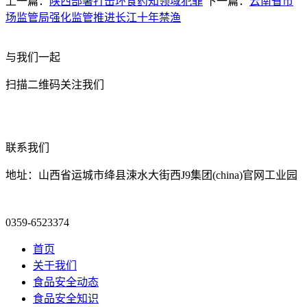
上一篇：
陕西部署打击环食药知领域犯罪
下一篇：
云南省市
场监管局强化监管推进长江十年禁渔
与我们一起
扫描二维码关注我们
联系我们
地址：山西省运城市绛县涑水大街西J9集团(china)官网工业园
0359-6523374
首页
关于我们
食品安全动态
食品安全知识