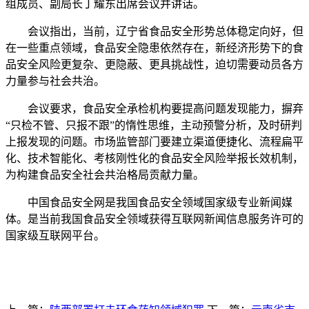
组成员、副局长丁耀东出席会议并讲话。
会议指出，当前，辽宁省食品安全形势总体稳定向好，但
在一些重点领域，食品安全隐患依然存在，新经济形势下的食
品安全风险更复杂、更隐蔽、更具挑战性，迫切需要动员各方
力量参与社会共治。
会议要求，食品安全承检机构要提高问题发现能力，摒弃
“只检不管、只报不跟”的惰性思维，主动预警分析，及时研判
上报发现的问题。市场监管部门要建立渠道便捷化、流程扁平
化、技术智能化、考核刚性化的食品安全风险举报长效机制，
为构建食品安全社会共治格局贡献力量。
中国食品安全网是我国食品安全领域国家级专业新闻媒
体。是当前我国食品安全领域获得互联网新闻信息服务许可的
国家级互联网平台。