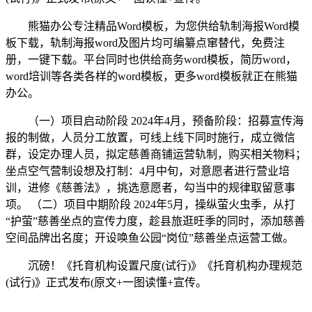
熊猫办公专注精品Word模板，为您供给轨制海报Word模
板下载，轨制海报word及图片均可编纂点窜替代，免费注
册，一键下载。平台同时也供给商务word模板，简历word，
word培训等各类各样的word模板，更多word模板就正在熊猫
办公。
（一）项目启动阶段 2024年4月，预备阶段：招募宣传海
报的制做，人员分工放置，可线上线下同时施行，成立微信
群，设定办理人员，拟定慈善商铺运营轨制，购买相关物料；
坐点空气营制设想及打制：4月中旬，对意愿者进行营业培
训，进修《慈善法》，挑选意愿者，勾当中的规律取留意事
项。 （二）项目中期阶段 2024年5月，操纵萤火虫季，从打
“护萤”慈善坐点的宣传力度，趁县旅逛旺季的同时，添加慈善
空间品牌出名度；开设唤鱼公园“岗位”慈善坐点运营工做。
沉磅！《托育机构设置尺度(试行)》《托育机构办理规范
(试行)》正式发布(原文+一图读懂+宣传。