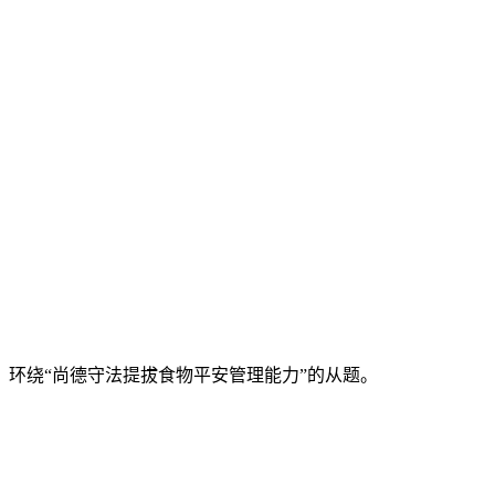
环绕“尚德守法提拔食物平安管理能力”的从题。