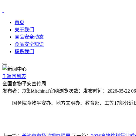
首页
关于我们
食品安全动态
食品安全知识
联系我们

返回列表
全国食物平安宣传周
发布者：
J9集团(china)官网
浏览次数：
发布时间：
2026-05-22 06
国务院食物平安办、地方文明办、教育部、工等17部分近日结
上一篇：
长沙市市场监视办理局
下一篇：
2026食物饮料行业