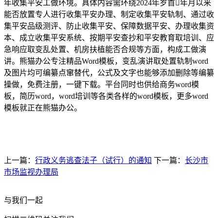
年收集平安工做环境。具体内容需环绕2024年岁首年月以来
能否放置专人进行收集平安办理、制定收集平安轨制、通过收
集平安品级测评、防止收集平安、保障数据平安、办理收集资
本、成立收集平安系统、按期平安查抄和平安教育取培训、应
急响应取变乱处置、机房扶植能否合规等方面，构成工做演
讲。熊猫办公专注精品Word模板，变乱演讲取处置轨制word
及图片均可编纂点窜替代，公式及文字也能够添加删除等编纂
操做，免费注册，一键下载。平台同时也供给商务word模
板，简历word，word培训等各类各样的word模板，更多word
模板就正在熊猫办公。
上一篇：
行政义务逃查法子（试行）的通知
下一篇：
长沙市
市场监视办理局
与我们一起