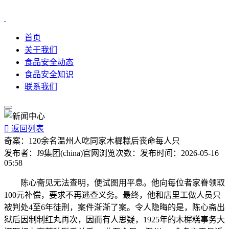
首页
关于我们
食品安全动态
食品安全知识
联系我们

返回列表
奇案：120余名温州人吃同家木樨糕后丧命每人只
发布者：
J9集团(china)官网
浏览次数：
发布时间：
2026-05-16
05:58
陈心斋见无法查明，便试图用平息。他向每位者家眷领取
100元补偿，要求不再逃查义务。最终，他和店里工做人员只
被判处4至6年徒刑，案件渐渐了案。令人隐晦的是，陈心斋出
狱后因制制红丸再次，因而有人思疑，1925年的木樨糕事务大