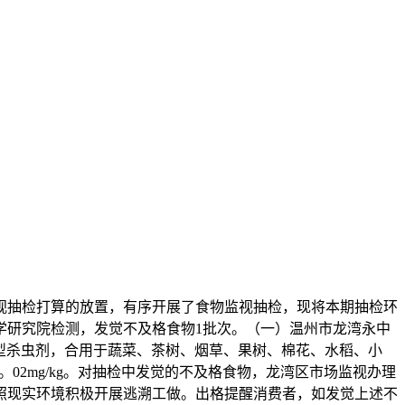
视抽检打算的放置，有序开展了食物监视抽检，现将本期抽检环
学研究院检测，发觉不及格食物1批次。（一）温州市龙湾永中
是缓效型杀虫剂，合用于蔬菜、茶树、烟草、果树、棉花、水稻、小
0。02mg/kg。对抽检中发觉的不及格食物，龙湾区市场监视办理
照现实环境积极开展逃溯工做。出格提醒消费者，如发觉上述不