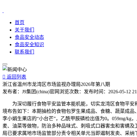
首页
关于我们
食品安全动态
食品安全知识
联系我们

返回列表
浙江省温州市龙湾区市场监视办理局2026年第八期
发布者：
J9集团(china)官网
浏览次数：
发布时间：
2026-05-12 21
为深切履行食物平安监管本能机能，切实龙湾区食物平安和消
境布告如下：本期抽检的食物包罗生果成品、食糖、蔬菜成品、
李小娟生果店的“小台芒”，乙酰甲胺磷检出值为0。059mg/
麦、油菜等做物，防治多种品味式、刺吸式口器害虫和害螨及卫生害虫
局已要求属地市场监管部分责令相关单元当即遏制发卖、采纳