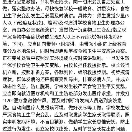
量进行应急救援，节制事态成长。同一组织变乱善后处置工
做，落实整改办法，尽快恢复学校一般教育、讲授次序。食物
卫生平安变乱发生后必需及时演讲。具体为：师生发觉少量(5
人以下)轻度症状(如、腹泻)及时演讲学校食物卫生办理办公
室，再由办公室逐级演讲；发觉较严沉食物卫生变乱(指呈现
严沉食物中毒症状者或呈现5人以上不异症状的群体发病环
境，下同)，应当即向带领小组演讲，由带领小组向上级教育
部分及本地演讲，同时当即启动学校食物卫生平安应急预案。
正在变乱处置中按照现实环境成立按时演讲轨制。一旦发生较
严沉学校食物卫生平安变乱，由校长担任救援批示。校长该当
机立断，按照准备方案，各就列位，组织救援步履。初步摸清
症状，群体发病的还应彻查变乱缘由，排查发病人员，并成立
动态性名册，防止脱漏。学校发生较严沉食物卫生平安变乱，
应当即向就近医疗机构和卫生防疫部分发出医疗求援，并拨打
“120”医疗急救德律风。要及时判断将发病人员送到病院急
救。自动向医疗人员报病环境，做好次序等工做。学校发生较
严沉食物卫生平安变乱，应及时取发病学生家长取得联系，照
实申明发病环境，不盲目猜测。做勤学生家长思惟安抚，防止
过激行为发生。设立家校联络处，及时解答家长提出的问题，