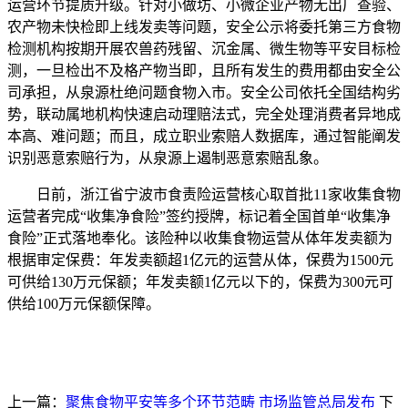
运营环节提质升级。针对小做坊、小微企业产物无出厂查验、
农产物未快检即上线发卖等问题，安全公示将委托第三方食物
检测机构按期开展农兽药残留、沉金属、微生物等平安目标检
测，一旦检出不及格产物当即，且所有发生的费用都由安全公
司承担，从泉源杜绝问题食物入市。安全公司依托全国结构劣
势，联动属地机构快速启动理赔法式，完全处理消费者异地成
本高、难问题；而且，成立职业索赔人数据库，通过智能阐发
识别恶意索赔行为，从泉源上遏制恶意索赔乱象。
日前，浙江省宁波市食责险运营核心取首批11家收集食物
运营者完成“收集净食险”签约授牌，标记着全国首单“收集净
食险”正式落地奉化。该险种以收集食物运营从体年发卖额为
根据审定保费：年发卖额超1亿元的运营从体，保费为1500元
可供给130万元保额；年发卖额1亿元以下的，保费为300元可
供给100万元保额保障。
上一篇：
聚焦食物平安等多个环节范畴 市场监管总局发布
下