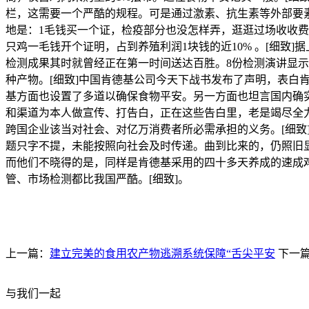
栏，这需要一个严酷的规程。可是通过激素、抗生素等外部要
地是：1毛钱买一个证，检疫部分也没怎样弄，逛逛过场收收费
只鸡一毛钱开个证明，占到养殖利润1块钱的近10% 。[细致]
检测成果其时就曾经正在第一时间送达百胜。8份检测演讲显
种产物。[细致]中国肯德基公司今天下战书发布了声明，表
基方面也设置了多道以确保食物平安。另一方面也坦言国内确
和渠道为本人做宣传、打告白，正在这些告白里，老是竭尽全
跨国企业该当对社会、对亿万消费者所必需承担的义务。[细
题只字不提，未能按照向社会及时传递。曲到比来的，仍照旧显
而他们不晓得的是，同样是肯德基采用的四十多天养成的速成
管、市场检测都比我国严酷。[细致]。
上一篇：
建立完美的食用农产物逃溯系统保障“舌尖平安
下一
与我们一起