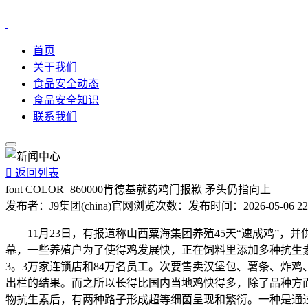
首页
关于我们
食品安全动态
食品安全知识
联系我们

返回列表
font COLOR=860000肯德基就药鸡门报歉 矛头仍指向上
发布者：
J9集团(china)官网
浏览次数：
发布时间：
2026-05-06 22
11月23日，有报道称山西粟海集团养殖45天“速成鸡”，
幕，一些养殖户为了使得鸡发展快，正在饲料里添加多种抗生
3。3万家连锁店和84万名员工。次要售卖汉堡包、薯条、炸鸡
出栏的结果。而之所以长得比国内当地鸡快得多，除了品种方
物抗生素后，有两种路子形成超等细菌呈现和繁衍。一种是通