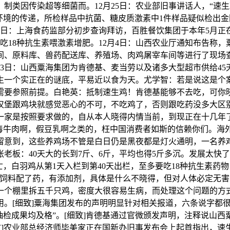
制类因传染超等细菌而。12月25日：农业部旧事讲话人，“速
测环境的传递，所检样品中抗菌、糖皮质激素中1件样品疑似检出金
8日：上海食药监部分初步查询拜访，百胜餐饮集团于本年5月正
吃18种抗生素喂激素增肥。12月4日：山西农业厅通知布告称，
间、原料库、兽药配送库、养殖场、肉鸡屠宰车间等进行了现场查看
23日：山西粟海集团为肯德基、麦当劳以及诸多大型超市供给4
生一个实正在的谜底，平易近以食为天。尤学智：若是说这是个
需要参照前提。白艳英：抵制速生鸡！肯德基能够不去吃，可你
汉堡跟鸡块就感觉恶心的不可，不吃鸡了，否则跟吃药没多大区
一家是按照要求做的，自从本人晓得内情当前，到现正在十几年
，毒牛肉啊，假豆乳啊之类的，枉中国消费者如斯的信赖你们。海
留意到，这些养鸡场不管是白日仍是黑夜都是灯火通明，一名养鸡
老板：40天大的长到7斤、6斤，平均也得5斤多沉。发展太快了
，白羽鸡从第1天入栏到第40天出栏，至多要吃18种抗生素药物
饲料配了药，有添加剂，具体是什么不晓得，但对人体必定无害，
一个棚里拆五千只鸡，密度大很容易生病，而处理这个问题的方式
。[细致]粟海集团发布的声明明显针对相关报道，六条说字都
年抽检成果均及格”。[细致]肯德基通过官微颁发声明，注释说山
致]农业部总经济师毕美家正在国新办旧事发布会上起首指出，速