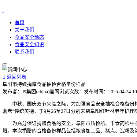
首页
关于我们
食品安全动态
食品安全知识
联系我们

返回列表
阜阳市持续捐赠食品抽检合格备份样品
发布者：
J9集团(china)官网
浏览次数：
发布时间：
2025-04-24 10
中秋、国庆双节来临之际，为加强食品安全抽检合格备份样品
助老”传统美德，于9月26至27日分别来到阜阳红叶林老年
为充分保证捐赠食品的安全，阜阳市质检所、市食药检中心
赠。本次捐赠的合格备份样品包括粮食加工品、糕点、淀粉及淀粉