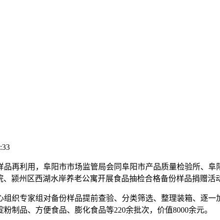
:33
再利用，阜阳市市场监管局会同阜阳市产品质量检验所、阜阳
护理院、颍州区西湖水岸养老公寓开展食品抽检合格备份样品捐赠活
组织专家组对备份样品提前查验、分类筛选、整理装箱、逐一加
制品、方便食品、膨化食品等220余批次，价值8000余元。