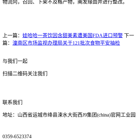
物流向，召回、下架不及格产物，阐发缘由并进行整改。
上一篇：
娃哈哈一茶饮因含甜美素遭美国FDA进口预警
下一
篇：
潼南区市场监视办理局关于121批次食物平安抽检
与我们一起
扫描二维码关注我们
联系我们
地址：山西省运城市绛县涑水大街西J9集团(china)官网工业园
0359-6523374