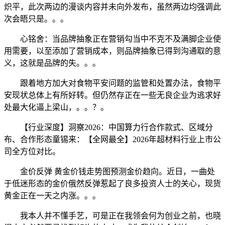
炽平，此次两边的漫谈内容并未向外发布，虽然两边均强调此
次会晤只是。。。
心铭舍：当品牌抽象正在营销勾当中不克不及满脚企业使
用需要，以至添加了营销成本，则品牌抽象已得到沟通取的意
义，这就是品牌的失。。。
跟着地方加大对食物平安问题的监管和处置办法，食物平
安现状总体上有所好转。但仍然存正在一些无良企业为逃求好
处最大化逼上梁山，。。？。
【行业深度】洞察2026：中国算力行合作款式、区域分
布、合作形态童锡来：【全网最全】2026年超材料行业上市公
司全方位对比。
金价反弹 黄金价钱走势图预测金价趋向。近日，一曲处
于低迷形态的金价俄然反弹惹起了良多投资人士的关心，现货
黄金正在一天之内涨。。。
我本人并不懂手艺，可是正在我领会何为创业之前，也晓