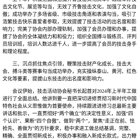
击文化节、展览等勾当，无效了齐鲁技击文化，加强了文化自
傲；成功举办了多场省级、市级技击角逐和表演勾当，吸引了
浩繁技击快乐喜爱者参取，无效提拔了技击活动的出名度和影
响力；完美了协会内部办理轨制，加强了会员办理和办事，提
拔了协会的全体凝结力和和役力；组织全国搏斗锻练员、评判
员培训班，培训人数达进千人，进一步提高了会员的技击身手
和理论程度。
三、沉点抓住焦点引领，鞭策技击财产化成长，技击大
会、搏斗类等赛事勾当成功举办，充实操纵泰山、黄河、红色
文化等要素，提拔山东技击的出名度和影响力。
会议伊始，技击活动协会秘书长起首对2024年上半年工做
进行了全面总结。他讲到要一直把深切进修贯彻习新时代中国
特色社会从义思惟做为首要使命，持续跟进进修习总最新主要
讲话和批示，一直贯彻好“两个确立”的决定性意义，加强“四
个认识”、果断“四个自傲”、做到“两个”，聚焦“走正在前、怯
抢先、善做为”的方针要求，稳中求进工做总结基调，完整、
精确、全面贯彻新成长，积极办事和融入新成长款式，出力鞭