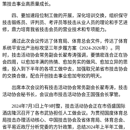
策技击事业高质量成长。
四、要加速段位制工做的开展，深化培训交换，组织保守
技击锻练员、评判员、考评员等技击从业人员的理论和手艺进
修，鼎力培育我省技击会员的营业技术和专项能力。
通过此次会议传达了体育局、体育总会文件，传达了体育
系统平安出产治标攻坚三年步履方案（2024-2026年）。同
时，技击活动协会常务副会长翟寿涛强调，要慎密连合正在协
会四周，以愈加丰满的热情、愈加务实的做风、愈加立异的思
维，投入到下半年的各项工做中去，加强取兄弟省市技击协会
的交换合做，配合开创技击事业愈加夸姣的明天。
出席本次会议的有技击活动协会常务副会长翟寿涛，技击
活动协会秘书长，会议由市技击活动协会王国强会长掌管。
2024年7月3日上午9时整，技击活动协会正在市佰盛国际
酒店隆沉召开了各市武协担任人工做会议。为贯彻国度体育总
局技击办理活动核心、中国技击协会及省体育局、体育总会、
省平易近政厅分析党委的方针政策，总结2024年上半年工做，