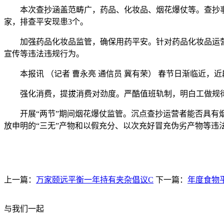
本次查抄涵盖范畴广，药品、化妆品、烟花爆仗等。查抄事项多
家，排查平安现患3个。
加强药品化妆品监管，确保用药平安。针对药品化妆品运营
宣传等违法违规行为。
本报讯 （记者 曹永亮 通信员 冀有荣） 春节日渐临近，
强化消费，提拔消费对劲度。严酷值班轨制，明白工做规律和
开展“两节”期间烟花爆仗监管。沉点查抄运营者能否具有烟
放申明的“三无”产物和以假充分、以次充好冒充伪劣产物等违
上一篇：
万家颐远平衡一年持有夹杂倡议C
下一篇：
年度食物平
与我们一起