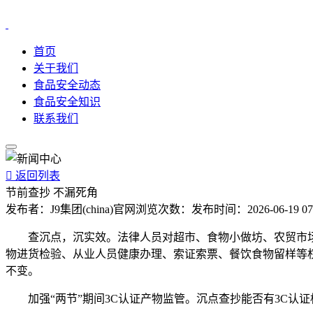
首页
关于我们
食品安全动态
食品安全知识
联系我们

返回列表
节前查抄 不漏死角
发布者：
J9集团(china)官网
浏览次数：
发布时间：
2026-06-19 07
查沉点，沉实效。法律人员对超市、食物小做坊、农贸市场
物进货检验、从业人员健康办理、索证索票、餐饮食物留样等
不变。
加强“两节”期间3C认证产物监管。沉点查抄能否有3C认