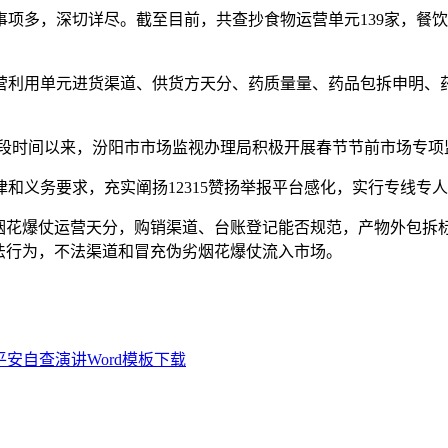
，深切详尽。截至目前，共查抄食物运营单元139家，餐饮办
利用单元进货渠道、供货方天分、药质量量、药品包拆申明、药
近段时间以来，汾阳市市场监视办理局积极开展春节节前市场专项
义务要求，充实阐扬12315赞扬举报平台感化，实行专线专
花爆仗运营天分，购销渠道、台账登记能否规范，产物外包拆
法行为，不法渠道和冒充伪劣烟花爆仗流入市场。
安自查演讲Word模板下载