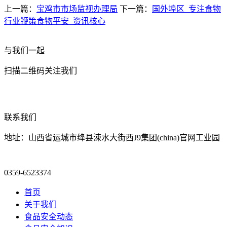
上一篇：
宝鸡市市场监视办理局
下一篇：
国外埠区_专注食物
行业鞭策食物平安_资讯核心
与我们一起
扫描二维码关注我们
联系我们
地址：山西省运城市绛县涑水大街西J9集团(china)官网工业园
0359-6523374
首页
关于我们
食品安全动态