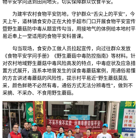
物平安学问送到田间地头，切实保障群众饮食平安。
为建牢农村食物平安防地，守护群众“舌尖上的平安”，今
天上午，道林镇食安办正在大抢手超市门口开展食物平安宣传
暨野生蘑菇防中毒从题宣传勾当，用接地气的体例给本地村平
易近奉上一堂适用的食物平安科普课。
勾当现场，食安办工做人员拉起宣传，向过往群众发放
《食物平安学问手册》《野生蘑菇中毒防控指南》等材料。针
对农村地域野生蘑菇中毒风险高发的特点，中毒症状及应急措
置方式展开，连系本地曾发生的误食毒蘑菇案例，用通俗易懂
的方言讲述毒蘑菇的风险性，提示村平易近“野生蘑菇莫乱
采，颜色鲜艳不必然有毒，通俗方式无法分辨毒性”，做到不
采摘、不采办、不食用野生蘑菇。