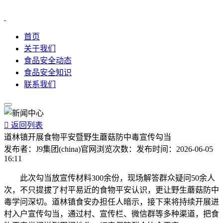
首页
关于我们
食品安全动态
食品安全知识
联系我们

返回列表
道林镇开展食物平安暨野生蘑菇防中毒宣传勾当
发布者：
J9集团(china)官网
浏览次数：
发布时间：
2026-06-05
16:11
此次勾当放宣传材料300余份，现场解答群众疑问50余人
次，不只提拔了村平易近的食物平安认识，更让野生蘑菇防中
毒学问深切。道林镇食安办担任人暗示，接下来将持续开展进
村入户宣传勾当，通过村、宣传栏、微信群等多种渠道，把食