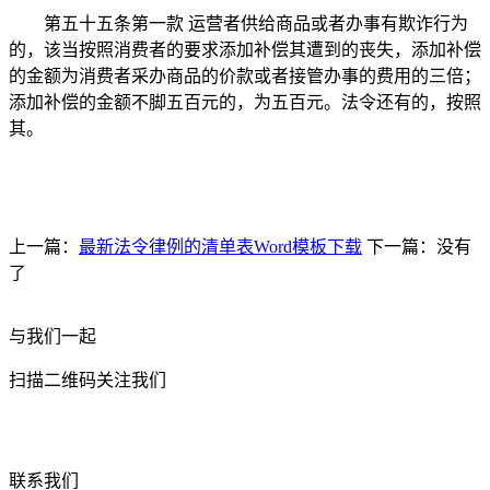
第五十五条第一款 运营者供给商品或者办事有欺诈行为
的，该当按照消费者的要求添加补偿其遭到的丧失，添加补偿
的金额为消费者采办商品的价款或者接管办事的费用的三倍；
添加补偿的金额不脚五百元的，为五百元。法令还有的，按照
其。
上一篇：
最新法令律例的清单表Word模板下载
下一篇：没有
了
与我们一起
扫描二维码关注我们
联系我们