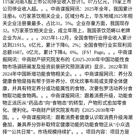
115家河南A股上市公司停业收入合计1。07万亿元，19家上市
公司停业收入超。。。中商谍报网讯：2025年全年，我国累计
注册4。0万家茶饮相关企业，区域分布上，华东地域2025年相
关企业注册量最多，占比31。5%。企业存量方面，我国现存
32。9万家茶饮相关企业，成立年限上，我国茶饮范畴以老牌
企业为从，。。。2025年1-12月，全国食物行业停业收入累计
达到21915。6亿元，累计下降0。2%；全国食物行业实现利润
总额1687。0亿元，累计下降4。6%。 [FS！Page。。。中商谍
报网讯：中商财产研究院发布的《2025-2030年中国功能性食
物市场调研阐发及投资前景研究预测演讲》显示，2022年到
2024年中国新增功能食物相关企。。。中商谍报网讯：养分及
健康食物是指有帮于弥补养分、优化炊事布局或支撑全体健
康，并具有特定养分或功能属性的食物，次要包罗活动养分食
物取功能食物两。。。中商谍报网讯：跟着消费升级，功能食
物正派历从“药品态”向“食物态”的转型，产物形式愈加零食
化、便利化。中商财产研究院发布的《2025-2030年中
国。。。中商谍报网讯：跟着消费者健康认识取消费升级海潮
叠加，兼具养分弥补取特定健康功能的功能食物正从“小众选
择”“公共日常”，市场规模持续扩。。。项目内容：项目方是