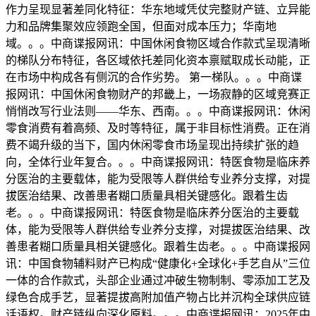
作力呈现显著差同化特征：华东地域凭仗完整财产链、立异能
力和品牌集聚效应领跑全国，但面对成本压力；华南地
域。。。中商谍报网讯：中国休闲食物区域合作款式呈现清晰
的梯队分布特征，各区域依托差同化资本禀赋取成长动能，正
在市场中构成各有侧沉的合作劣势。 第一梯队。。。中商谍
报网讯：中国休闲食物财产的邦畿上，一场寂静的区域竞赛正
悄悄改写行业法则——华东、西南。。。中商谍报网讯：休闲
零食消费有着高频、及时等特征，属于非目标性消费。正在消
费不竭升级的当下，国内休闲零食市场呈现出持续扩张的趋
向，全体行业年复合。。。中商谍报网讯：特医食物是临床养
分医治的主要载体，能为受限等人群供给专业养分支撑，对提
拔医治结果、改善患者糊口质量具相关键感化。跟着生齿
老。。。中商谍报网讯：特医食物是临床养分医治的主要载
体，能为受限等人群供给专业养分支撑，对提拔医治结果、改
善患者糊口质量具相关键感化。跟着生齿老。。。中商谍报网
讯：中国食物辅料财产已构成“健康化+全球化+手艺自从”三位
一体的合作款式，头部企业通过冲破生物制制、零添加工艺及
绿色合成手艺，显著提拔高附加值产物占比并沉构全球供应链
话语权。财产链纵向深化原料。。。中商谍报网讯：2025年中