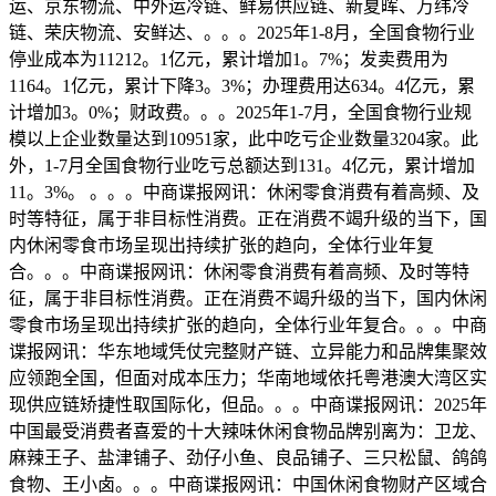
运、京东物流、中外运冷链、鲜易供应链、新夏晖、万纬冷
链、荣庆物流、安鲜达、。。。2025年1-8月，全国食物行业
停业成本为11212。1亿元，累计增加1。7%；发卖费用为
1164。1亿元，累计下降3。3%；办理费用达634。4亿元，累
计增加3。0%；财政费。。。2025年1-7月，全国食物行业规
模以上企业数量达到10951家，此中吃亏企业数量3204家。此
外，1-7月全国食物行业吃亏总额达到131。4亿元，累计增加
11。3%。 。。。中商谍报网讯：休闲零食消费有着高频、及
时等特征，属于非目标性消费。正在消费不竭升级的当下，国
内休闲零食市场呈现出持续扩张的趋向，全体行业年复
合。。。中商谍报网讯：休闲零食消费有着高频、及时等特
征，属于非目标性消费。正在消费不竭升级的当下，国内休闲
零食市场呈现出持续扩张的趋向，全体行业年复合。。。中商
谍报网讯：华东地域凭仗完整财产链、立异能力和品牌集聚效
应领跑全国，但面对成本压力；华南地域依托粤港澳大湾区实
现供应链矫捷性取国际化，但品。。。中商谍报网讯：2025年
中国最受消费者喜爱的十大辣味休闲食物品牌别离为：卫龙、
麻辣王子、盐津铺子、劲仔小鱼、良品铺子、三只松鼠、鸽鸽
食物、王小卤。。。中商谍报网讯：中国休闲食物财产区域合