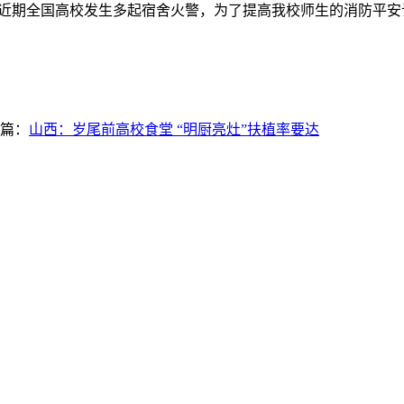
近期全国高校发生多起宿舍火警，为了提高我校师生的消防平安
篇：
山西：岁尾前高校食堂 “明厨亮灶”扶植率要达