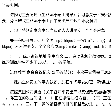
平易近国。
进修习主要阐述（生命沉于泰山摘录）；习总关于平安出产
要；旁不雅《生命沉于泰山》平安出产专题片环境演讲！
月勾当特制定本方案勾当从题人人讲平安、个个会应急-----
关于积极开展2024年全国amp；ldquo；平安出产月amp；rd
ldquo；人人讲平安、个个会应急amp；mdash；amp；mdas
： 一、练习训练地址 学生宿舍 二、启动告急分散预案。 2
练习训练学生不少于200人。 2。各学院。
进修教育 例会会议记实 公司各部分： 本次平安例会于202
，提高全体员工的平安认识，加强车间平安办理，确保出产
按照集团公司党委《关于召开平安出产以案促改专题组织糊
一。存正在的次要问题 （一）正在思惟扶植方面； （二）正在平
4。 。。。。 三。下一步的勤奋标的目的和整改办法 1。 2。 3