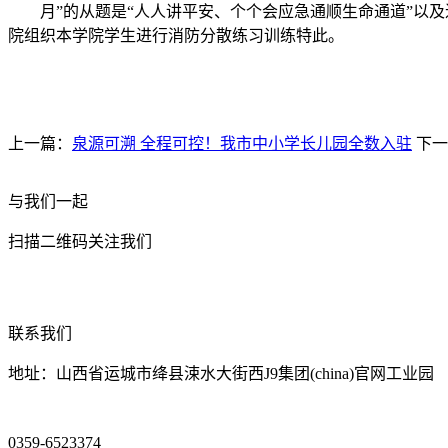
月”的从题是“人人讲平安、个个会应急通顺生命通道”以及
院组织本学院学生进行消防分散练习训练特此。
上一篇：
泉源可溯 全程可控！我市中小学长儿园全数入驻
下一
与我们一起
扫描二维码关注我们
联系我们
地址：山西省运城市绛县涑水大街西J9集团(china)官网工业园
0359-6523374