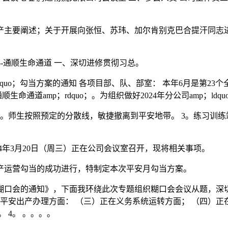
主要阐述；关于开展向张恒、苏玮、加尔肯别克巴合提汗同志进
-通顺生命通道 一、深切进修贯彻习总。
quo；勾当方案的通知 各项目部、队、部室： 本年6月是第23个全国a
h；通顺生命通道amp；rdquo；。为组织做好2024年分公司amp；l
。师生按照预定的分散线，敏捷撤离到平安地带。 3。练习训练
4年3月20日（周三）正在公司会议室召开，现将相关事项。
运营勾当的成功进行，特制定本次平安月勾当方案。
口会的通知》，下面我环绕此次专题组织糊口会会议从题，深切
安出产办理方面： （三）正在义务系统运转方面； （四）正在能
。 4。 。。。。