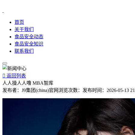
首页
关于我们
食品安全动态
食品安全知识
联系我们

返回列表
人人操人人噜 MBA智库
发布者：
J9集团(china)官网
浏览次数：
发布时间：
2026-05-13 21