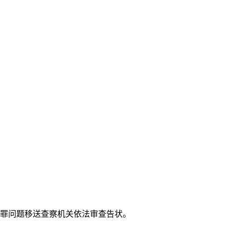
罪问题移送查察机关依法审查告状。