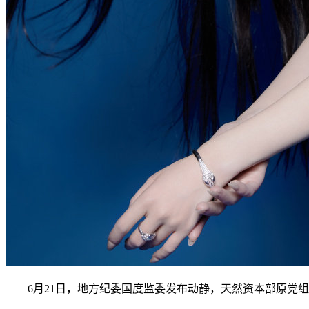
6月21日，地方纪委国度监委发布动静，天然资本部原党组