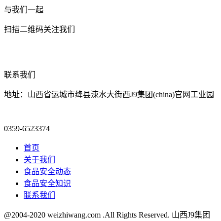
与我们一起
扫描二维码关注我们
联系我们
地址：山西省运城市绛县涑水大街西J9集团(china)官网工业园
0359-6523374
首页
关于我们
食品安全动态
食品安全知识
联系我们
@2004-2020 weizhiwang.com .All Rights Reserved. 山西J9集团