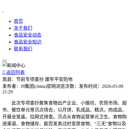
首页
关于我们
食品安全动态
食品安全知识
联系我们

返回列表
岚县：节前专项查抄 建牢平安防地
发布者：
J9集团(china)官网
浏览次数：
发布时间：
2026-05-09
21:29
此次专项查抄聚焦食物出产企业、小做坊、农贸市场、超
市、餐饮单元等沉点场合，以月饼、乳成品、糕点、肉成品、
开展全笼盖、拉网式排查。沉点从食物运营单元卫生、食物购
进渠道、食物储存、能否发卖过时变质食物、“三无”食物以及