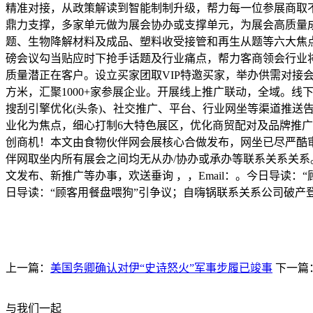
精准对接，从政策解读到智能制制升级，帮力每一位参展商取
鼎力支撑，多家单元做为展会协办或支撑单元，为展会高质量
题、生物降解材料及成品、塑料收受接管和再生从题等六大焦
磅会议勾当贴应时下抢手话题及行业痛点，帮力客商领会行业
质量潜正在客户。设立买家团取VIP特邀买家，举办供需对接
方米，汇聚1000+家参展企业。开展线上推广联动，全域。
搜刮引擎优化(头条)、社交推广、平台、行业网坐等渠道推送
业化为焦点，细心打制6大特色展区，优化商贸配对及品牌推广
创商机！本文由食物伙伴网会展核心合做发布，网坐已尽严酷
伴网取坐内所有展会之间均无从办/协办或承办等联系关系关
文发布、新推广等办事，欢送垂询 ，，Email：。今日导读：
日导读：“顾客用餐盘喂狗”引争议；自嗨锅联系关系公司破产登
上一篇：
美国务卿确认对伊“史诗怒火”军事步履已竣事
下一篇
与我们一起