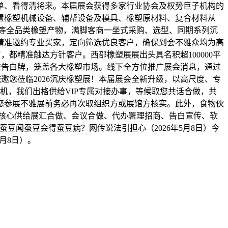
单、看得清将来。本届展会获得多家行业协会及权势巨子机构的
置橡塑机械设备、辅帮设备及模具、橡塑原材料、复合材料从
等全品类橡塑产物，满脚客商一坐式采购、选型、同期系列沉
精准邀约专业买家，定向筛选优良客户，确保到会不雅众均为高
都精准触达方针客户。西部橡塑展展出头具名积超100000平
精准告白牌，笼盖各大橡塑市场。线下全方位推广展会消息，通过
邀您莅临2026沉庆橡塑展！本届展会全新升级，以高尺度、专
机，我们出格供给VIP专属对接办事，等候取您共话合做，共
您参展不雅展前务必再次取组织方或展馆方核实。此外，食物伙
核心供给展汇合做、会议合做、代办署理招商、告白宣传、软
蚕豆闻蚕豆会得蚕豆病？网传说法引担心（2026年5月8日）今
月8日）。