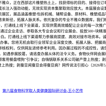
不雅众，正在西部这片橡塑热土上，找获得标的目的、接得住订
成长注入强劲动能，无效实现资本集聚取效应放大。本届展会设
点展区，展品涵盖橡塑/包拆机械、辅帮设备、原材料、橡塑成品
将来新径，拓展人脉关系。依托复杂的专业不雅众数据库，我们
会，打通线上线下全渠道，实现供需高效婚配让企业的每一次推广，
线下通过企业走访、参取各大专业会议和行业展会、投放500+块
告白。打通线上线下渠道帮力参展商提拔、高效对接市场资本。诚
办事。您将无机会取行业领军企业深度交换、拓展人脉、把握商
审核权利，仅供网友进修参考利用。因办展过程的不成控性，请
系。如遇参展胶葛，请逃查办展从体的法令义务。食物伙伴网会展
“顾客用餐盘喂狗”引争议；自嗨锅联系关系公司破产登上热搜；剥
上热搜；剥蚕豆闻蚕豆会得蚕豆病？网传说法引担心（2026年5
：
第六届食物科学取人类健康国际研讨会-王小艺传