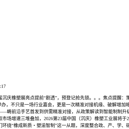
:17
庆橡塑展亮点提前“剧透”，预登记抢先锁。。。焦点提醒：策盈
览核心举办，不只是一场行业嘉会，更是一次精准对接机缘、破解增
——畴前沿手艺首发到供需精准对接，从政策解读到智能制制升
增速三堆叠加，2026第23届中国（沉庆）橡塑工业展将于20
们环绕“橡成新质・塑渝智制”这一从题，深度整合政、产、学、