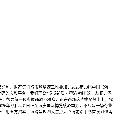
利、财产集群取市场增速三堆叠加，2026第23届中国（沉
加暗码的实和平台。我们环绕“橡成新质・塑渝智制”这一从题，深
级，帮力每一位参展商取不雅众，正在西部这片橡塑热土上，找
26年5月28-31日正在沉庆国际博览核心举办，不只是一场行业
研、用五方资本，沉磅呈现四大焦点亮点畴前沿手艺首发到供需