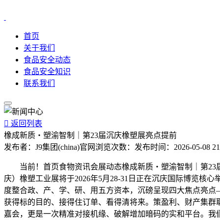
首页
关于我们
食品安全动态
食品安全知识
联系我们

返回列表
橡成新质・塑渝智制｜第23届沉庆橡塑展亮点提前
发布者：
J9集团(china)官网
浏览次数：
发布时间：
2026-05-08 21
当前！首页食物资讯会展动态橡成新质・塑渝智制｜第23届沉
庆）橡塑工业展将于2026年5月28-31日正在沉庆国际博
度整合政、产、学、研、用五方资本，沉磅呈现四大焦点亮点
获得标的目的、接得住订单、看得清将来。策盈利、财产集群取市场
嘉会，更是一次精准对接机缘、破解增加暗码的实和平台。我